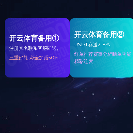
实验室
抛光工艺
产品检测
焊接技术
CNC加工