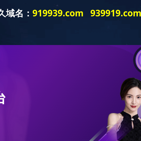
首页
关于强忠
新闻中心
产品中心
工程案例
下
ABOUT US
产品检测