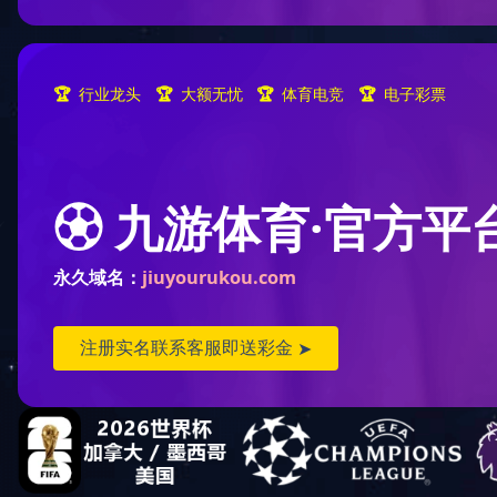
ABOUT 
强忠机械
公司简介
公司风采
公司资质
我们的研发
我们的质量
我们的服务