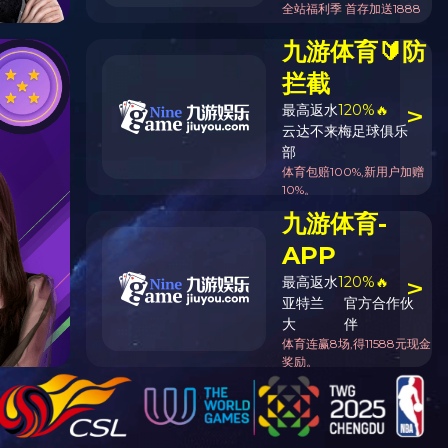
在线客服
技术咨询
销售咨询
售后服务